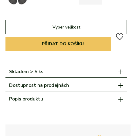
adidas
Všechny značky
Nike
Puma
Kama
Northfinder
Eisbär
Všechny značky
Vyber velikost
PŘIDAT DO KOŠÍKU
Skladem > 5 ks
Dostupnost na prodejnách
Popis produktu